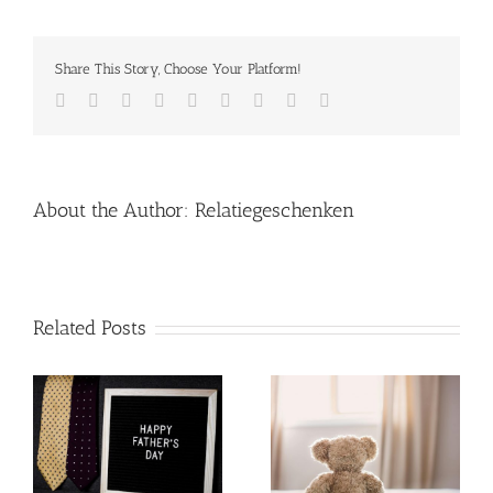
Share This Story, Choose Your Platform!
Facebook
Twitter
LinkedIn
Reddit
Whatsapp
Tumblr
Pinterest
Vk
Email
About the Author:
Relatiegeschenken
Related Posts