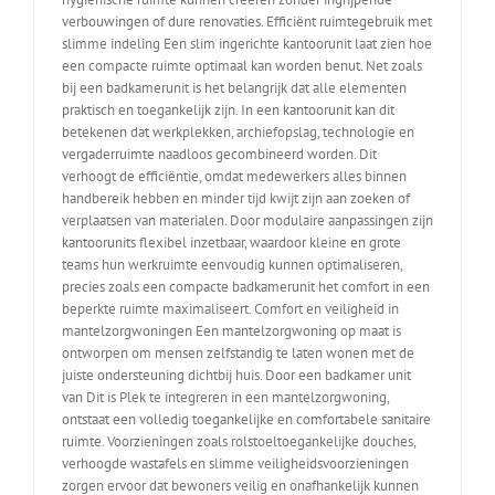
verbouwingen of dure renovaties. Efficiënt ruimtegebruik met
slimme indeling Een slim ingerichte kantoorunit laat zien hoe
een compacte ruimte optimaal kan worden benut. Net zoals
bij een badkamerunit is het belangrijk dat alle elementen
praktisch en toegankelijk zijn. In een kantoorunit kan dit
betekenen dat werkplekken, archiefopslag, technologie en
vergaderruimte naadloos gecombineerd worden. Dit
verhoogt de efficiëntie, omdat medewerkers alles binnen
handbereik hebben en minder tijd kwijt zijn aan zoeken of
verplaatsen van materialen. Door modulaire aanpassingen zijn
kantoorunits flexibel inzetbaar, waardoor kleine en grote
teams hun werkruimte eenvoudig kunnen optimaliseren,
precies zoals een compacte badkamerunit het comfort in een
beperkte ruimte maximaliseert. Comfort en veiligheid in
mantelzorgwoningen Een mantelzorgwoning op maat is
ontworpen om mensen zelfstandig te laten wonen met de
juiste ondersteuning dichtbij huis. Door een badkamer unit
van Dit is Plek te integreren in een mantelzorgwoning,
ontstaat een volledig toegankelijke en comfortabele sanitaire
ruimte. Voorzieningen zoals rolstoeltoegankelijke douches,
verhoogde wastafels en slimme veiligheidsvoorzieningen
zorgen ervoor dat bewoners veilig en onafhankelijk kunnen