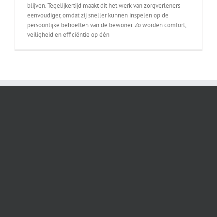
blijven. Tegelijkertijd maakt dit het werk van zorgverleners
eenvoudiger, omdat zij sneller kunnen inspelen op de
persoonlijke behoeften van de bewoner. Zo worden comfort,
veiligheid en efficiëntie op één