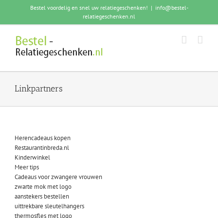
Skip
Bestel voordelig en snel uw relatiegeschenken!
|
info@bestel-
to
relatiegeschenken.nl
content
Linkpartners
Herencadeaus kopen
Restaurantinbreda.nl
Kinderwinkel
Meer tips
Cadeaus voor zwangere vrouwen
zwarte mok met logo
aanstekers bestellen
uittrekbare sleutelhangers
thermosfles met logo