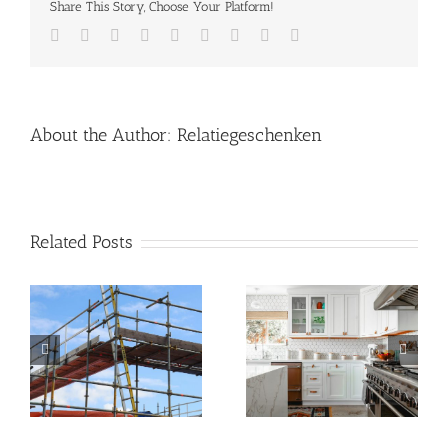
Share This Story, Choose Your Platform!
Facebook
Twitter
LinkedIn
Reddit
Whatsapp
Tumblr
Pinterest
Vk
Email
About the Author:
Relatiegeschenken
Related Posts