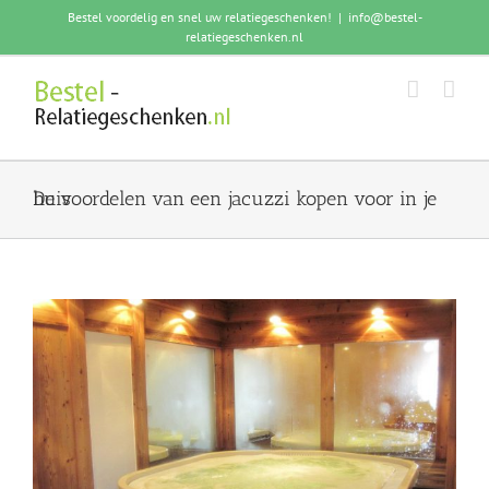
Skip
Bestel voordelig en snel uw relatiegeschenken!
|
info@bestel-
to
relatiegeschenken.nl
content
De voordelen van een jacuzzi kopen voor in je huis