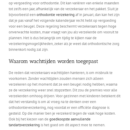
op vergoeding voor orthodontie. Dit kan variëren van enkele maanden
tot zelfs een jaar, afhankelijk van de verzekeraar en het pakket. Sluit je
bijvoorbeeld een
orthodontie verzekering
af in januari, dan kan het zijn
dat je pas vanaf het volgende kalenderjaar recht hebt op vergoeding
voor een beugel. Deze regeling beschermt verzekeraars tegen hoge
onverwachte kosten, maar vraagt van jou als verzekerde om vooruit te
plannen. Het is dus belangrijk om tijdig te kijken naar de
verzekeringsmogelijkheden, zeker als je weet dat orthodontische zorg
binnenkort nodig zal zijn.
Waarom wachttijden worden toegepast
De reden dat verzekeraars wachttijden hanteren, is om misbruik te
voorkomen. Zonder wachttijden zouden mensen zich alleen
verzekeren op het moment dat ze een beugel nodig hebben, waarna
ze de verzekering weer snel stopzetten. Dit zou de premies voor alle
verzekerden omhoog drijven. Voor gezinnen met kinderen betekent dit
dat het verstandig is om al vroeg na te denken over een
orthodontieverzekering, nog voordat er een officiële diagnose is
gesteld. Op die manier ben je verzekerd tegen de vaak hoge kosten.
Ook bij het kiezen van de
goedkoopste aanvullende
tandartsverzekering
is het goed om dit aspect mee te nemen.