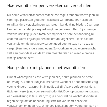
Hoe wachttijden per verzekeraar verschillen
Niet elke verzekeraar hanteert dezelfde regels rondom wachttijden. Bij
sommige pakketten geldt een wachttijd van slechts zes maanden,
terwijl andere verzekeringen pas na een jaar dekking bieden. Daarnaast
kan het bedrag dat je vergoed krijgt per jaar verschillen. Bij sommige
verzekeraars krijg je een totaalbedrag voor de hele behandeling, bij
anderen wordt er jaarlijks een maximum uitgekeerd. Het is daarom
verstandig om de polisvoorwaarden goed door te lezen en deze te
vergelijken met andere aanbieders. Zo voorkom je dat je onverwacht
zelf een groot deel van de kosten moet betalen en weet je precies
waar je aan toe bent.
Hoe je slim kunt plannen met wachttijden
Omdat wachttijden niet te vermijden zijn, is slim plannen de beste
oplossing. Als ouder kun je al inschatten wanneer orthodontische zorg
voor je kinderen waarschijnlijk nodig zal zijn. Vaak geeft een tandarts
tijdig een verwijzing voor een orthodontist. Door op dat moment alvast
een verzekering af te sluiten, zorg je ervoor dat de wachttijd voorbij is
tegen de tijd dat de behandeling start. Dit voorkomt financiële
verrassingen en geeft rust. Uiteindelijk draait het om vooruitdenken en