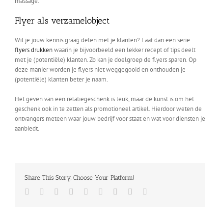
massage.
Flyer als verzamelobject
Wil je jouw kennis graag delen met je klanten? Laat dan een serie
flyers drukken
waarin je bijvoorbeeld een lekker recept of tips deelt
met je (potentiële) klanten. Zo kan je doelgroep de flyers sparen. Op
deze manier worden je flyers niet weggegooid en onthouden je
(potentiële) klanten beter je naam.
Het geven van een relatiegeschenk is leuk, maar de kunst is om het
geschenk ook in te zetten als promotioneel artikel. Hierdoor weten de
ontvangers meteen waar jouw bedrijf voor staat en wat voor diensten je
aanbiedt.
Share This Story, Choose Your Platform!
Facebook
Twitter
LinkedIn
Reddit
Whatsapp
Tumblr
Pinterest
Vk
Email