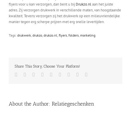
flyers voor u kan verzorgen, dan bent u bij
Drukzo.nl
aan het juiste
adres. Zij verzorgen drukwerk in verschillende maten, van hoogstaande
kwaliteit. Tevens verzorgen zij het drukwerk op een milieuvriendelijke
manier tegen erg scherpe prijzen met erg snelle levertijden.
Tags:
drukwerk
,
drukzo
,
drukzo.nl
,
flyers
,
folders
,
marketing
Share This Story, Choose Your Platform!
Facebook
Twitter
LinkedIn
Reddit
Whatsapp
Tumblr
Pinterest
Vk
Email
About the Author:
Relatiegeschenken